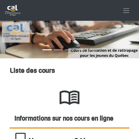
Passer au contenu principal
Liste des cours
Conditions d’achèvement
menu_book
Informations sur nos cours en ligne
computer