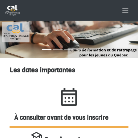
Passer au contenu principal
Les dates importantes
Conditions d’achèvement
calendar_month
À consulter avant de vous inscrire
school