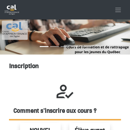
Passer au contenu principal
Inscription
Conditions d’achèvement
how_to_reg
Comment s'inscrire aux cours ?